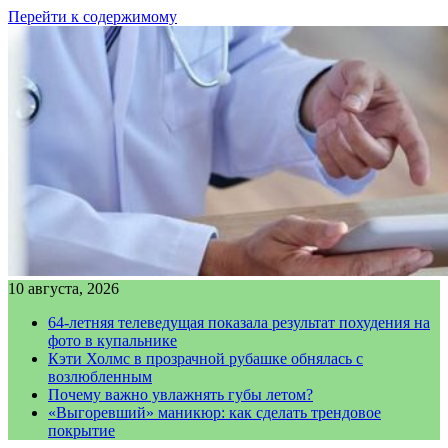
Перейти к содержимому
10 августа, 2026
64-летняя телеведущая показала результат похудения на
фото в купальнике
Кэти Холмс в прозрачной рубашке обнялась с
возлюбленным
Почему важно увлажнять губы летом?
«Выгоревший» маникюр: как сделать трендовое
покрытие