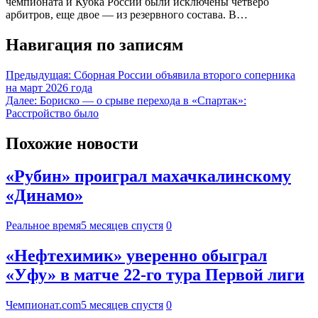
чемпионата и Кубка России были исключены четверо
арбитров, еще двое — из резервного состава. В…
Навигация по записям
Предыдущая:
Сборная России объявила второго соперника
на март 2026 года
Далее:
Бориско — о срыве перехода в «Спартак»:
Расстройство было
Похожие новости
«Рубин» проиграл махачкалинскому
«Динамо»
Реальное время
5 месяцев спустя
0
«Нефтехимик» уверенно обыграл
«Уфу» в матче 22-го тура Первой лиги
Чемпионат.com
5 месяцев спустя
0