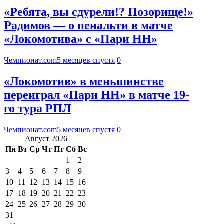
«Ребята, вы сдурели!? Позорище!»
Радимов — о пенальти в матче
«Локомотива» с «Пари НН»
Чемпионат.com
5 месяцев спустя
0
«Локомотив» в меньшинстве
переиграл «Пари НН» в матче 19-
го тура РПЛ
Чемпионат.com
5 месяцев спустя
0
Август 2026
Пн
Вт
Ср
Чт
Пт
Сб
Вс
1
2
3
4
5
6
7
8
9
10
11
12
13
14
15
16
17
18
19
20
21
22
23
24
25
26
27
28
29
30
31