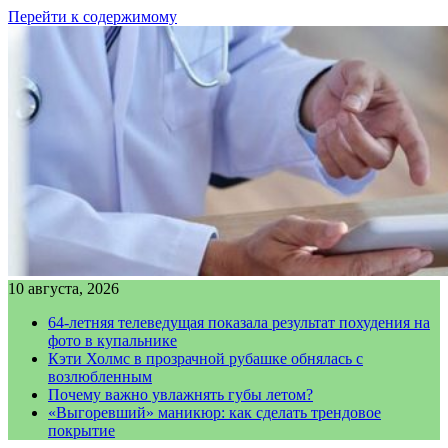
Перейти к содержимому
10 августа, 2026
64-летняя телеведущая показала результат похудения на
фото в купальнике
Кэти Холмс в прозрачной рубашке обнялась с
возлюбленным
Почему важно увлажнять губы летом?
«Выгоревший» маникюр: как сделать трендовое
покрытие