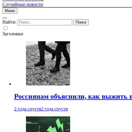
Случайные новости
Меню
Найти:
Заголовки
Россиянам объяснили, как выжить в
2 года спустя
2 года спустя