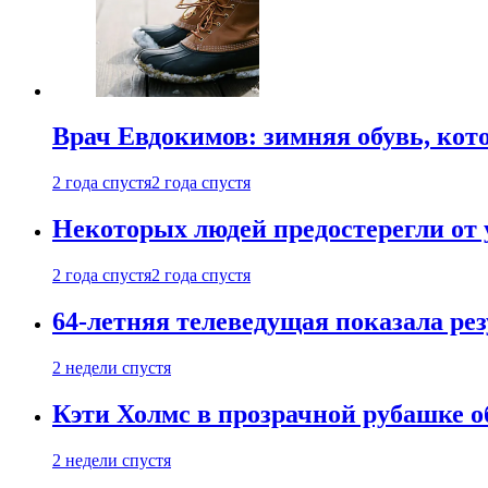
Врач Евдокимов: зимняя обувь, кото
2 года спустя
2 года спустя
Некоторых людей предостерегли от 
2 года спустя
2 года спустя
64-летняя телеведущая показала рез
2 недели спустя
Кэти Холмс в прозрачной рубашке 
2 недели спустя