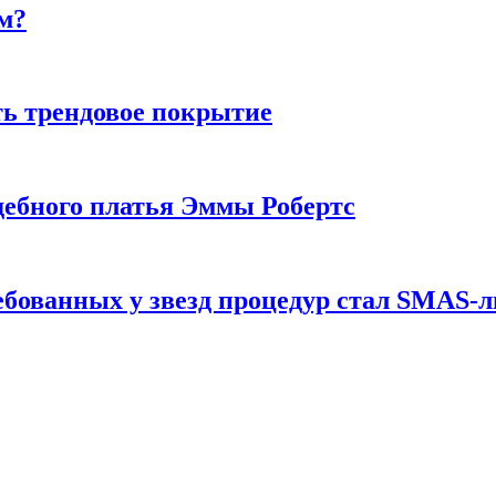
м?
ь трендовое покрытие
ебного платья Эммы Робертс
ебованных у звезд процедур стал SMAS-