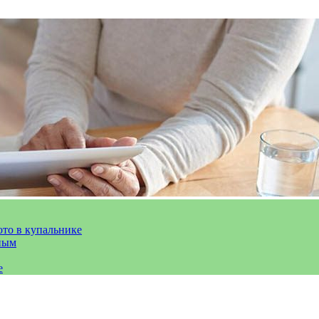
ото в купальнике
ным
е