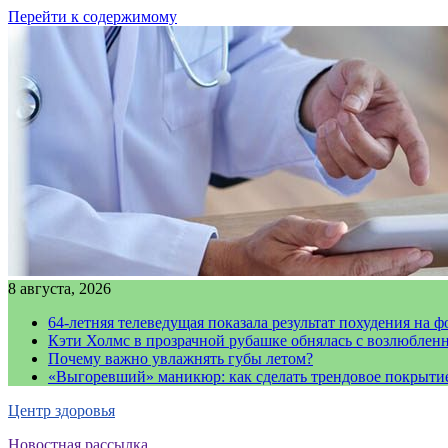
Перейти к содержимому
8 августа, 2026
64-летняя телеведущая показала результат похудения на ф
Кэти Холмс в прозрачной рубашке обнялась с возлюблен
Почему важно увлажнять губы летом?
«Выгоревший» маникюр: как сделать трендовое покрыти
Центр здоровья
Новостная рассылка