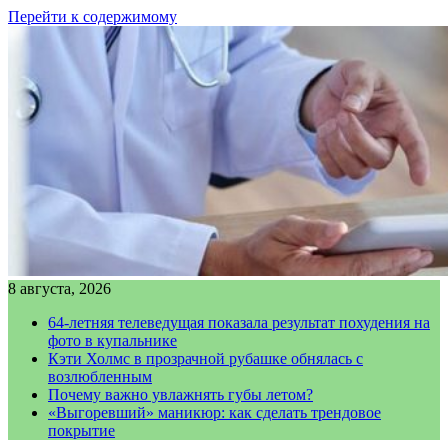
Перейти к содержимому
8 августа, 2026
64-летняя телеведущая показала результат похудения на
фото в купальнике
Кэти Холмс в прозрачной рубашке обнялась с
возлюбленным
Почему важно увлажнять губы летом?
«Выгоревший» маникюр: как сделать трендовое
покрытие