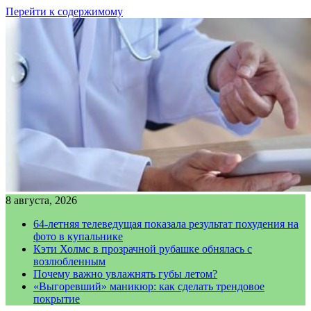
Перейти к содержимому
8 августа, 2026
64-летняя телеведущая показала результат похудения на
фото в купальнике
Кэти Холмс в прозрачной рубашке обнялась с
возлюбленным
Почему важно увлажнять губы летом?
«Выгоревший» маникюр: как сделать трендовое
покрытие