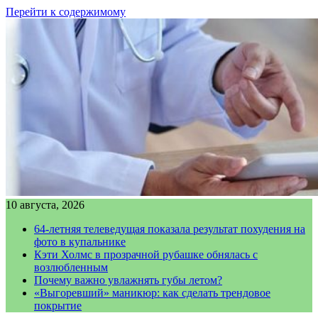
Перейти к содержимому
10 августа, 2026
64-летняя телеведущая показала результат похудения на
фото в купальнике
Кэти Холмс в прозрачной рубашке обнялась с
возлюбленным
Почему важно увлажнять губы летом?
«Выгоревший» маникюр: как сделать трендовое
покрытие