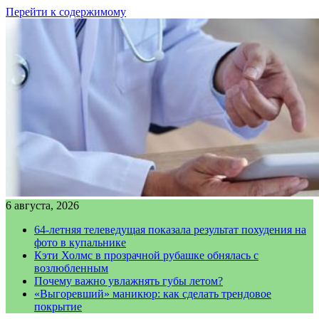
Перейти к содержимому
6 августа, 2026
64-летняя телеведущая показала результат похудения на
фото в купальнике
Кэти Холмс в прозрачной рубашке обнялась с
возлюбленным
Почему важно увлажнять губы летом?
«Выгоревший» маникюр: как сделать трендовое
покрытие