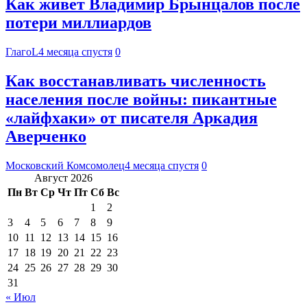
Как живет Владимир Брынцалов после
потери миллиардов
ГлагоL
4 месяца спустя
0
Как восстанавливать численность
населения после войны: пикантные
«лайфхаки» от писателя Аркадия
Аверченко
Московский Комсомолец
4 месяца спустя
0
Август 2026
Пн
Вт
Ср
Чт
Пт
Сб
Вс
1
2
3
4
5
6
7
8
9
10
11
12
13
14
15
16
17
18
19
20
21
22
23
24
25
26
27
28
29
30
31
« Июл