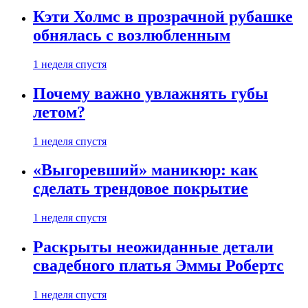
Кэти Холмс в прозрачной рубашке
обнялась с возлюбленным
1 неделя спустя
Почему важно увлажнять губы
летом?
1 неделя спустя
«Выгоревший» маникюр: как
сделать трендовое покрытие
1 неделя спустя
Раскрыты неожиданные детали
свадебного платья Эммы Робертс
1 неделя спустя