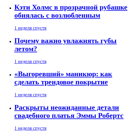
Кэти Холмс в прозрачной рубашке
обнялась с возлюбленным
1 неделя спустя
Почему важно увлажнять губы
летом?
1 неделя спустя
«Выгоревший» маникюр: как
сделать трендовое покрытие
1 неделя спустя
Раскрыты неожиданные детали
свадебного платья Эммы Робертс
1 неделя спустя