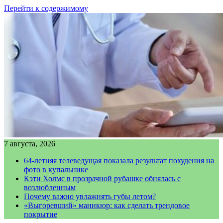
Перейти к содержимому
7 августа, 2026
64-летняя телеведущая показала результат похудения на
фото в купальнике
Кэти Холмс в прозрачной рубашке обнялась с
возлюбленным
Почему важно увлажнять губы летом?
«Выгоревший» маникюр: как сделать трендовое
покрытие