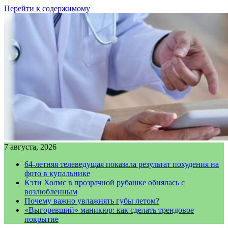
Перейти к содержимому
7 августа, 2026
64-летняя телеведущая показала результат похудения на
фото в купальнике
Кэти Холмс в прозрачной рубашке обнялась с
возлюбленным
Почему важно увлажнять губы летом?
«Выгоревший» маникюр: как сделать трендовое
покрытие