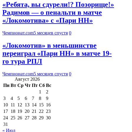
«Ребята, вы сдурели!? Позорище!»
Радимов — о пенальти в матче
«Локомотива» с «Пари НН»
Чемпионат.com
5 месяцев спустя
0
«Локомотив» в меньшинстве
переиграл «Пари НН» в матче 19-
го тура РПЛ
Чемпионат.com
5 месяцев спустя
0
Август 2026
Пн
Вт
Ср
Чт
Пт
Сб
Вс
1
2
3
4
5
6
7
8
9
10
11
12
13
14
15
16
17
18
19
20
21
22
23
24
25
26
27
28
29
30
31
« Июл