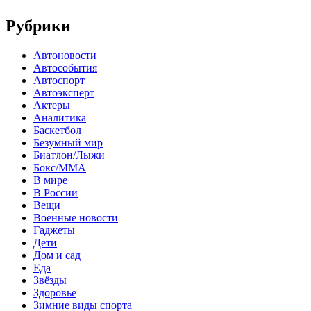
Рубрики
Автоновости
Автособытия
Автоспорт
Автоэксперт
Актеры
Аналитика
Баскетбол
Безумный мир
Биатлон/Лыжи
Бокс/MMA
В мире
В России
Вещи
Военные новости
Гаджеты
Дети
Дом и сад
Еда
Звёзды
Здоровье
Зимние виды спорта