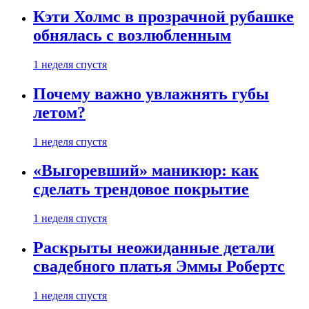
Кэти Холмс в прозрачной рубашке
обнялась с возлюбленным
1 неделя спустя
Почему важно увлажнять губы
летом?
1 неделя спустя
«Выгоревший» маникюр: как
сделать трендовое покрытие
1 неделя спустя
Раскрыты неожиданные детали
свадебного платья Эммы Робертс
1 неделя спустя