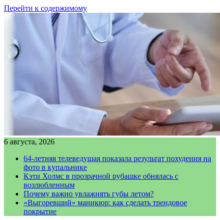
Перейти к содержимому
6 августа, 2026
64-летняя телеведущая показала результат похудения на
фото в купальнике
Кэти Холмс в прозрачной рубашке обнялась с
возлюбленным
Почему важно увлажнять губы летом?
«Выгоревший» маникюр: как сделать трендовое
покрытие