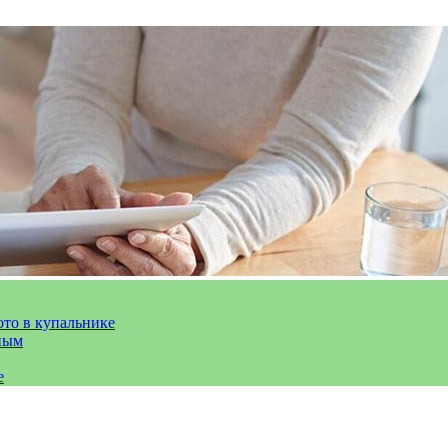
ото в купальнике
ным
е