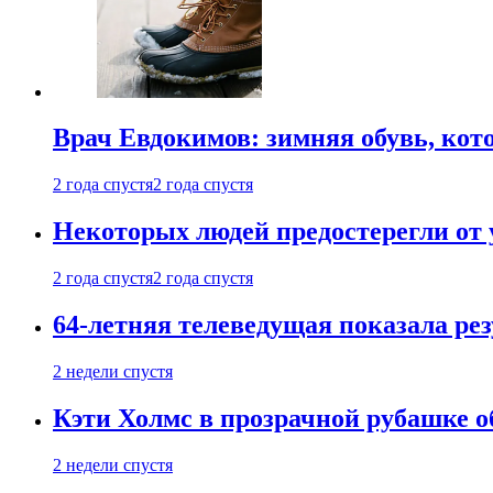
Врач Евдокимов: зимняя обувь, кото
2 года спустя
2 года спустя
Некоторых людей предостерегли от 
2 года спустя
2 года спустя
64-летняя телеведущая показала рез
2 недели спустя
Кэти Холмс в прозрачной рубашке 
2 недели спустя