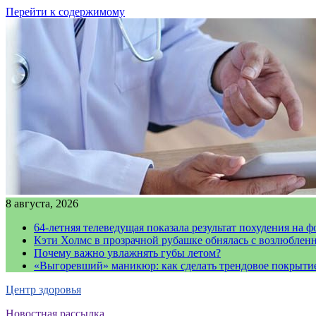
Перейти к содержимому
8 августа, 2026
64-летняя телеведущая показала результат похудения на ф
Кэти Холмс в прозрачной рубашке обнялась с возлюблен
Почему важно увлажнять губы летом?
«Выгоревший» маникюр: как сделать трендовое покрыти
Центр здоровья
Новостная рассылка