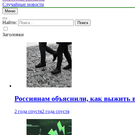
Случайные новости
Меню
Найти:
Заголовки
Россиянам объяснили, как выжить в
2 года спустя
2 года спустя