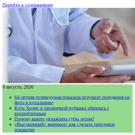
Перейти к содержимому
9 августа, 2026
64-летняя телеведущая показала результат похудения на
фото в купальнике
Кэти Холмс в прозрачной рубашке обнялась с
возлюбленным
Почему важно увлажнять губы летом?
«Выгоревший» маникюр: как сделать трендовое
покрытие