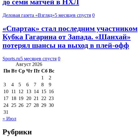
до семи матчей в НХЛ
Деловая газета «Взгляд»
5 месяцев спустя
0
«Спартак» стал последним участником
Кубка Гагарина от Запада. «Шанхай»
потерял шансы на выход в плей-офф
Sports.ru
5 месяцев спустя
0
Август 2026
Пн
Вт
Ср
Чт
Пт
Сб
Вс
1
2
3
4
5
6
7
8
9
10
11
12
13
14
15
16
17
18
19
20
21
22
23
24
25
26
27
28
29
30
31
« Июл
Рубрики