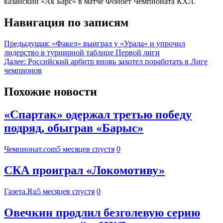
казанский «Ак Барс» в матче Фонбет Чемпионата КХЛ.
Навигация по записям
Предыдущая:
«Факел» выиграл у «Урала» и упрочил
лидерство в турнирной таблице Первой лиги
Далее:
Российский арбитр вновь захотел поработать в Лиге
чемпионов
Похожие новости
«Спартак» одержал третью победу
подряд, обыграв «Барыс»
Чемпионат.com
5 месяцев спустя
0
СКА проиграл «Локомотиву»
Газета.Ru
5 месяцев спустя
0
Овечкин продлил безголевую серию