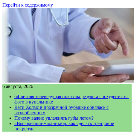
Перейти к содержимому
6 августа, 2026
64-летняя телеведущая показала результат похудения на
фото в купальнике
Кэти Холмс в прозрачной рубашке обнялась с
возлюбленным
Почему важно увлажнять губы летом?
«Выгоревший» маникюр: как сделать трендовое
покрытие