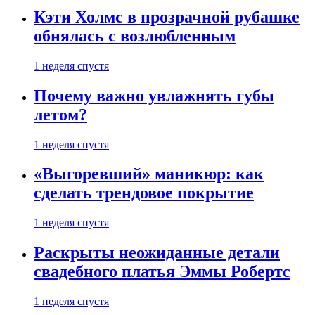
Кэти Холмс в прозрачной рубашке
обнялась с возлюбленным
1 неделя спустя
Почему важно увлажнять губы
летом?
1 неделя спустя
«Выгоревший» маникюр: как
сделать трендовое покрытие
1 неделя спустя
Раскрыты неожиданные детали
свадебного платья Эммы Робертс
1 неделя спустя