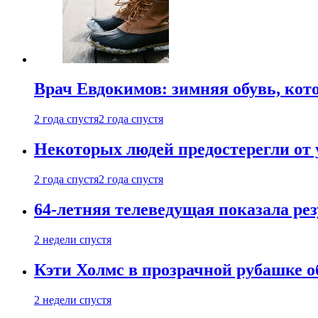
Врач Евдокимов: зимняя обувь, кото
2 года спустя
2 года спустя
Некоторых людей предостерегли от 
2 года спустя
2 года спустя
64-летняя телеведущая показала рез
2 недели спустя
Кэти Холмс в прозрачной рубашке 
2 недели спустя