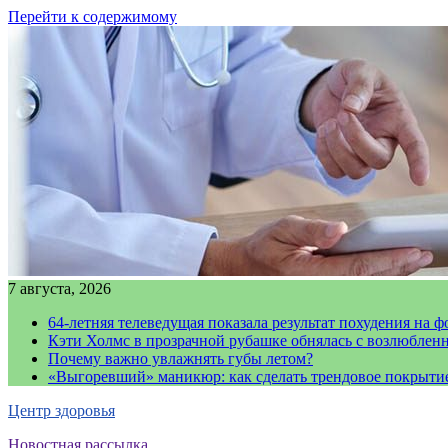
Перейти к содержимому
7 августа, 2026
64-летняя телеведущая показала результат похудения на ф
Кэти Холмс в прозрачной рубашке обнялась с возлюблен
Почему важно увлажнять губы летом?
«Выгоревший» маникюр: как сделать трендовое покрыти
Центр здоровья
Новостная рассылка