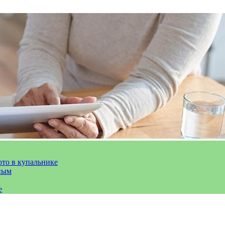
ото в купальнике
ным
е