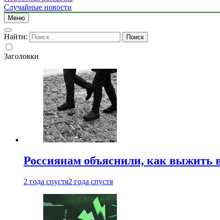
Случайные новости
Меню
Найти:
Заголовки
Россиянам объяснили, как выжить в
2 года спустя
2 года спустя