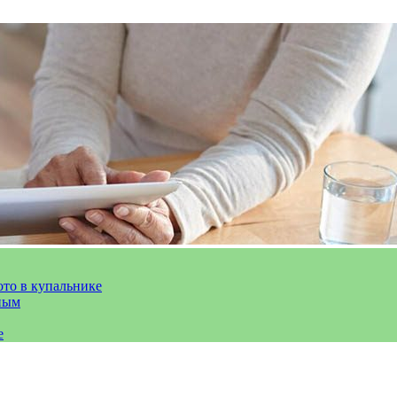
ото в купальнике
ным
е