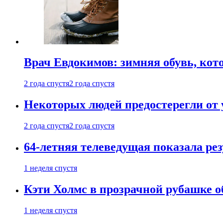
Врач Евдокимов: зимняя обувь, кото
2 года спустя
2 года спустя
Некоторых людей предостерегли от 
2 года спустя
2 года спустя
64-летняя телеведущая показала рез
1 неделя спустя
Кэти Холмс в прозрачной рубашке 
1 неделя спустя