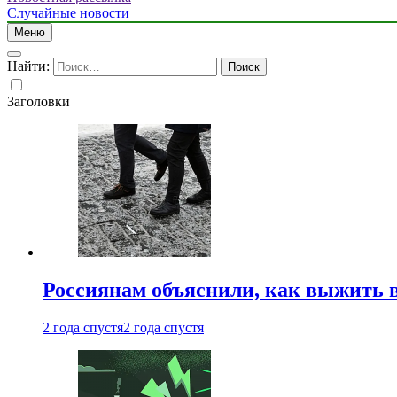
Случайные новости
Меню
Найти:
Заголовки
Россиянам объяснили, как выжить в
2 года спустя
2 года спустя