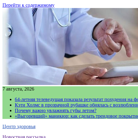
Перейти к содержимому
7 августа, 2026
64-летняя телеведущая показала результат похудения на ф
Кэти Холмс в прозрачной рубашке обнялась с возлюблен
Почему важно увлажнять губы летом?
«Выгоревший» маникюр: как сделать трендовое покрыти
Центр здоровья
Новостная рассылка