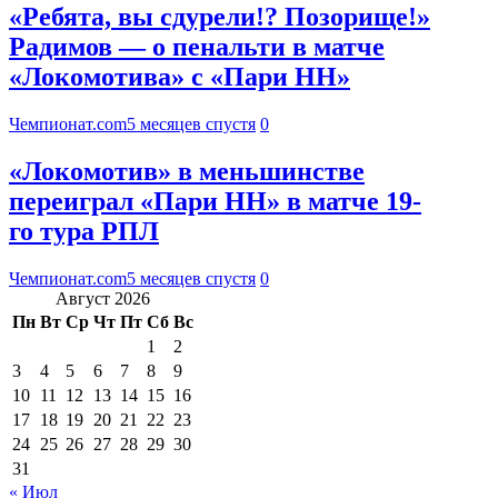
«Ребята, вы сдурели!? Позорище!»
Радимов — о пенальти в матче
«Локомотива» с «Пари НН»
Чемпионат.com
5 месяцев спустя
0
«Локомотив» в меньшинстве
переиграл «Пари НН» в матче 19-
го тура РПЛ
Чемпионат.com
5 месяцев спустя
0
Август 2026
Пн
Вт
Ср
Чт
Пт
Сб
Вс
1
2
3
4
5
6
7
8
9
10
11
12
13
14
15
16
17
18
19
20
21
22
23
24
25
26
27
28
29
30
31
« Июл