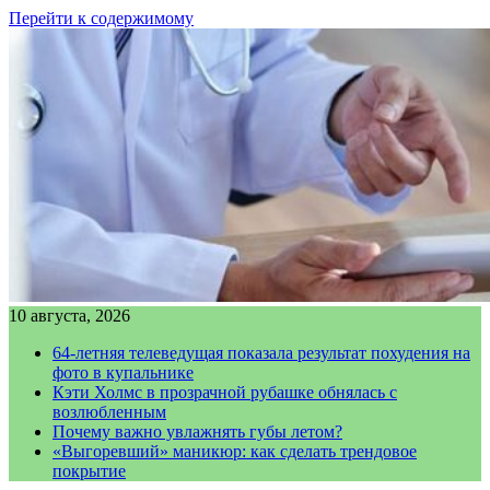
Перейти к содержимому
10 августа, 2026
64-летняя телеведущая показала результат похудения на
фото в купальнике
Кэти Холмс в прозрачной рубашке обнялась с
возлюбленным
Почему важно увлажнять губы летом?
«Выгоревший» маникюр: как сделать трендовое
покрытие