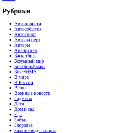
Рубрики
Автоновости
Автособытия
Автоспорт
Автоэксперт
Актеры
Аналитика
Баскетбол
Безумный мир
Биатлон/Лыжи
Бокс/MMA
В мире
В России
Вещи
Военные новости
Гаджеты
Дети
Дом и сад
Еда
Звёзды
Здоровье
Зимние виды спорта