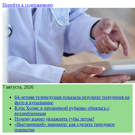
Перейти к содержимому
7 августа, 2026
64-летняя телеведущая показала результат похудения на
фото в купальнике
Кэти Холмс в прозрачной рубашке обнялась с
возлюбленным
Почему важно увлажнять губы летом?
«Выгоревший» маникюр: как сделать трендовое
покрытие