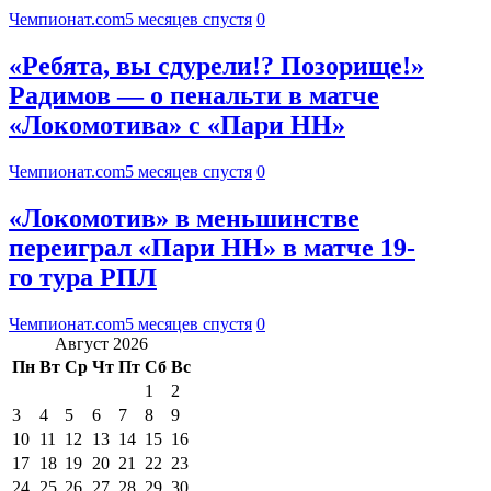
Чемпионат.com
5 месяцев спустя
0
«Ребята, вы сдурели!? Позорище!»
Радимов — о пенальти в матче
«Локомотива» с «Пари НН»
Чемпионат.com
5 месяцев спустя
0
«Локомотив» в меньшинстве
переиграл «Пари НН» в матче 19-
го тура РПЛ
Чемпионат.com
5 месяцев спустя
0
Август 2026
Пн
Вт
Ср
Чт
Пт
Сб
Вс
1
2
3
4
5
6
7
8
9
10
11
12
13
14
15
16
17
18
19
20
21
22
23
24
25
26
27
28
29
30