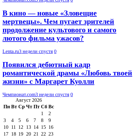
В кино — новые «Зловещие
мертвецы». Чем пугает зрителей
продолжение культового и самого
лютого фильма ужасов?
Lenta.ru
3 недели спустя
0
Появился дебютный кадр
романтической драмы «Любовь твоей
жизни» с Маргарет Куолли
Чемпионат.com
3 недели спустя
0
Август 2026
Пн
Вт
Ср
Чт
Пт
Сб
Вс
1
2
3
4
5
6
7
8
9
10
11
12
13
14
15
16
17
18
19
20
21
22
23