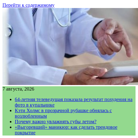
Перейти к содержимому
7 августа, 2026
64-летняя телеведущая показала результат похудения на
фото в купальнике
Кэти Холмс в прозрачной рубашке обнялась с
возлюбленным
Почему важно увлажнять губы летом?
«Выгоревший» маникюр: как сделать трендовое
покрытие