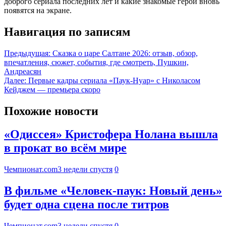
доброго сериала последних лет и какие знакомые герои вновь
появятся на экране.
Навигация по записям
Предыдущая:
Сказка о царе Салтане 2026: отзыв, обзор,
впечатления, сюжет, события, где смотреть, Пушкин,
Андреасян
Далее:
Первые кадры сериала «Паук-Нуар» с Николасом
Кейджем — премьера скоро
Похожие новости
«Одиссея» Кристофера Нолана вышла
в прокат во всём мире
Чемпионат.com
3 недели спустя
0
В фильме «Человек-паук: Новый день»
будет одна сцена после титров
Чемпионат.com
3 недели спустя
0