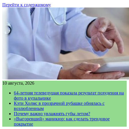
Перейти к содержимому
10 августа, 2026
64-летняя телеведущая показала результат похудения на
фото в купальнике
Кэти Холмс в прозрачной рубашке обнялась с
возлюбленным
Почему важно увлажнять губы летом?
«Выгоревший» маникюр: как сделать трендовое
покрытие