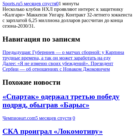
Sports.ru
5 месяцев спустя
0
1 минуты
Несколько клубов НХЛ проявляют интерес к защитнику
«Калгари» Маккензи Уигару. Контракт 32-летнего хоккеиста
с зарплатой 6,25 миллиона долларов рассчитан до конца
сезона-2030/31.
Навигация по записям
Предыдущая:
Губерниев — о матчах сборной: у Карпина
трудные времена, а так он может заработать на еду
Далее:
«Я не изменю своих убеждений». Президент
Сербии — об отношениях с Новаком Джоковичем
Похожие новости
«Спартак» одержал третью победу
подряд, обыграв «Барыс»
Чемпионат.com
5 месяцев спустя
0
СКА проиграл «Локомотиву»