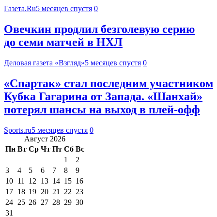
Газета.Ru
5 месяцев спустя
0
Овечкин продлил безголевую серию
до семи матчей в НХЛ
Деловая газета «Взгляд»
5 месяцев спустя
0
«Спартак» стал последним участником
Кубка Гагарина от Запада. «Шанхай»
потерял шансы на выход в плей-офф
Sports.ru
5 месяцев спустя
0
Август 2026
Пн
Вт
Ср
Чт
Пт
Сб
Вс
1
2
3
4
5
6
7
8
9
10
11
12
13
14
15
16
17
18
19
20
21
22
23
24
25
26
27
28
29
30
31