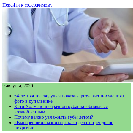
Перейти к содержимому
9 августа, 2026
64-летняя телеведущая показала результат похудения на
фото в купальнике
Кэти Холмс в прозрачной рубашке обнялась с
возлюбленным
Почему важно увлажнять губы летом?
«Выгоревший» маникюр: как сделать трендовое
покрытие