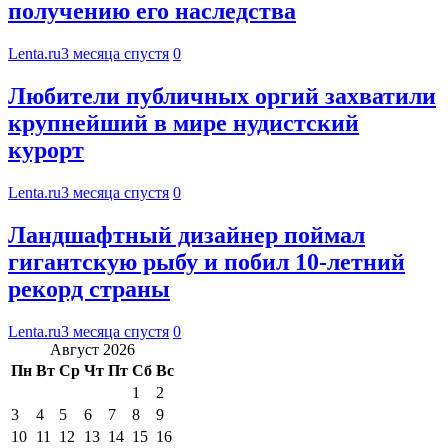
получению его наследства
Lenta.ru
3 месяца спустя
0
Любители публичных оргий захватили
крупнейший в мире нудистский
курорт
Lenta.ru
3 месяца спустя
0
Ландшафтный дизайнер поймал
гигантскую рыбу и побил 10-летний
рекорд страны
Lenta.ru
3 месяца спустя
0
Август 2026
Пн
Вт
Ср
Чт
Пт
Сб
Вс
1
2
3
4
5
6
7
8
9
10
11
12
13
14
15
16