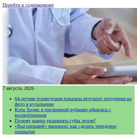
Перейти к содержимому
7 августа, 2026
64-летняя телеведущая показала результат похудения на
фото в купальнике
Кэти Холмс в прозрачной рубашке обнялась с
возлюбленным
Почему важно увлажнять губы летом?
«Выгоревший» маникюр: как сделать трендовое
покрытие