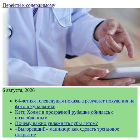
Перейти к содержимому
6 августа, 2026
64-летняя телеведущая показала результат похудения на
фото в купальнике
Кэти Холмс в прозрачной рубашке обнялась с
возлюбленным
Почему важно увлажнять губы летом?
«Выгоревший» маникюр: как сделать трендовое
покрытие