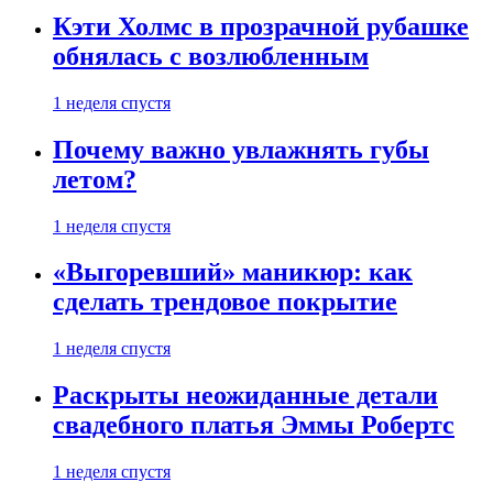
Кэти Холмс в прозрачной рубашке
обнялась с возлюбленным
1 неделя спустя
Почему важно увлажнять губы
летом?
1 неделя спустя
«Выгоревший» маникюр: как
сделать трендовое покрытие
1 неделя спустя
Раскрыты неожиданные детали
свадебного платья Эммы Робертс
1 неделя спустя