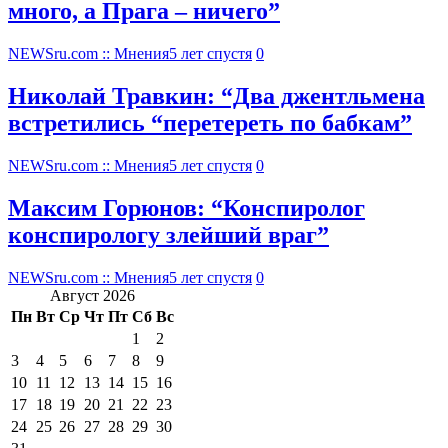
много, а Прага – ничего”
NEWSru.com :: Мнения
5 лет спустя
0
Николай Травкин: “Два джентльмена
встретились “перетереть по бабкам”
NEWSru.com :: Мнения
5 лет спустя
0
Максим Горюнов: “Конспиролог
конспирологу злейший враг”
NEWSru.com :: Мнения
5 лет спустя
0
Август 2026
Пн
Вт
Ср
Чт
Пт
Сб
Вс
1
2
3
4
5
6
7
8
9
10
11
12
13
14
15
16
17
18
19
20
21
22
23
24
25
26
27
28
29
30