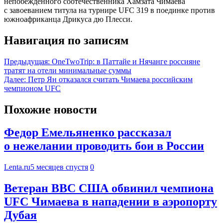
непобеждённого соотечественника Хамзата Чимаева
с завоеванием титула на турнире UFC 319 в поединке против
южноафриканца Дрикуса дю Плесси.
Навигация по записям
Предыдущая:
OneTwoTrip: в Паттайе и Нячанге россияне
тратят на отели минимальные суммы
Далее:
Петр Ян отказался считать Чимаева российским
чемпионом UFC
Похожие новости
Федор Емельяненко рассказал
о нежелании проводить бои в России
Lenta.ru
5 месяцев спустя
0
Ветеран ВВС США обвинил чемпиона
UFC Чимаева в нападении в аэропорту
Дубая