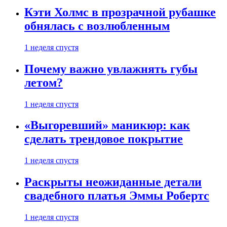
Кэти Холмс в прозрачной рубашке
обнялась с возлюбленным
1 неделя спустя
Почему важно увлажнять губы
летом?
1 неделя спустя
«Выгоревший» маникюр: как
сделать трендовое покрытие
1 неделя спустя
Раскрыты неожиданные детали
свадебного платья Эммы Робертс
1 неделя спустя