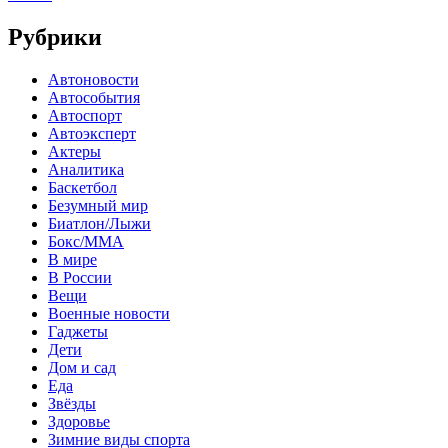
Рубрики
Автоновости
Автособытия
Автоспорт
Автоэксперт
Актеры
Аналитика
Баскетбол
Безумный мир
Биатлон/Лыжи
Бокс/MMA
В мире
В России
Вещи
Военные новости
Гаджеты
Дети
Дом и сад
Еда
Звёзды
Здоровье
Зимние виды спорта