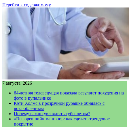
Перейти к содержимому
7 августа, 2026
64-летняя телеведущая показала результат похудения на
фото в купальнике
Кэти Холмс в прозрачной рубашке обнялась с
возлюбленным
Почему важно увлажнять губы летом?
«Выгоревший» маникюр: как сделать трендовое
покрытие