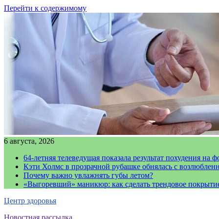
Перейти к содержимому
6 августа, 2026
64-летняя телеведущая показала результат похудения на ф
Кэти Холмс в прозрачной рубашке обнялась с возлюблен
Почему важно увлажнять губы летом?
«Выгоревший» маникюр: как сделать трендовое покрыти
Центр здоровья
Новостная рассылка