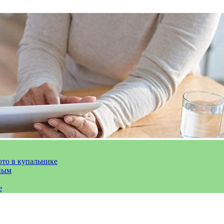
ото в купальнике
ным
е