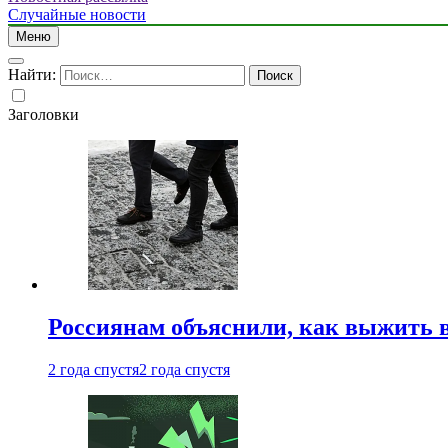
Случайные новости
Меню
Найти:
Заголовки
Россиянам объяснили, как выжить в
2 года спустя
2 года спустя