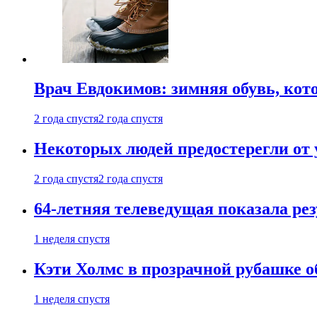
Врач Евдокимов: зимняя обувь, кото
2 года спустя
2 года спустя
Некоторых людей предостерегли от 
2 года спустя
2 года спустя
64-летняя телеведущая показала рез
1 неделя спустя
Кэти Холмс в прозрачной рубашке 
1 неделя спустя