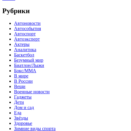
Рубрики
Автоновости
Автособытия
Автоспорт
Автоэксперт
Актеры
Аналитика
Баскетбол
Безумный мир
Биатлон/Лыжи
Бокс/MMA
В мире
В России
Вещи
Военные новости
Гаджеты
Дети
Дом и сад
Еда
Звёзды
Здоровье
Зимние виды спорта