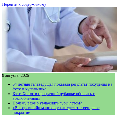
Перейти к содержимому
9 августа, 2026
64-летняя телеведущая показала результат похудения на
фото в купальнике
Кэти Холмс в прозрачной рубашке обнялась с
возлюбленным
Почему важно увлажнять губы летом?
«Выгоревший» маникюр: как сделать трендовое
покрытие