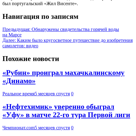
был португальский «Жил Висенте».
Навигация по записям
Предыдущая:
Обнаружены свидетельства горячей воды
на Марсе
Далее:
Каким было кругосветное путешествие до изобретения
самолетов: видео
Похожие новости
«Рубин» проиграл махачкалинскому
«Динамо»
Реальное время
5 месяцев спустя
0
«Нефтехимик» уверенно обыграл
«Уфу» в матче 22-го тура Первой лиги
Чемпионат.com
5 месяцев спустя
0