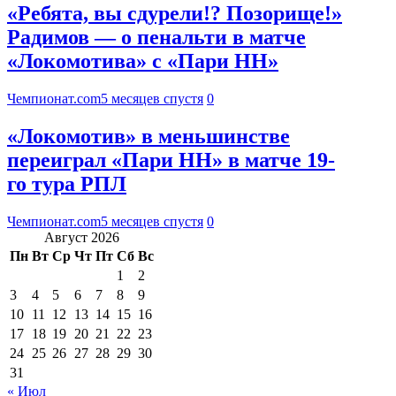
«Ребята, вы сдурели!? Позорище!»
Радимов — о пенальти в матче
«Локомотива» с «Пари НН»
Чемпионат.com
5 месяцев спустя
0
«Локомотив» в меньшинстве
переиграл «Пари НН» в матче 19-
го тура РПЛ
Чемпионат.com
5 месяцев спустя
0
Август 2026
Пн
Вт
Ср
Чт
Пт
Сб
Вс
1
2
3
4
5
6
7
8
9
10
11
12
13
14
15
16
17
18
19
20
21
22
23
24
25
26
27
28
29
30
31
« Июл