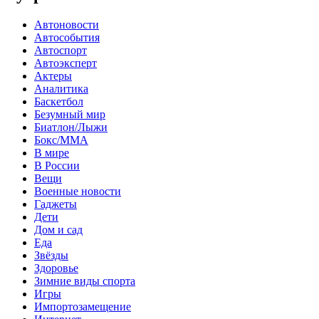
Автоновости
Автособытия
Автоспорт
Автоэксперт
Актеры
Аналитика
Баскетбол
Безумный мир
Биатлон/Лыжи
Бокс/MMA
В мире
В России
Вещи
Военные новости
Гаджеты
Дети
Дом и сад
Еда
Звёзды
Здоровье
Зимние виды спорта
Игры
Импортозамещение