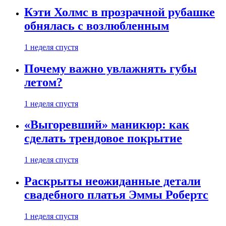
Кэти Холмс в прозрачной рубашке
обнялась с возлюбленным
1 неделя спустя
Почему важно увлажнять губы
летом?
1 неделя спустя
«Выгоревший» маникюр: как
сделать трендовое покрытие
1 неделя спустя
Раскрыты неожиданные детали
свадебного платья Эммы Робертс
1 неделя спустя