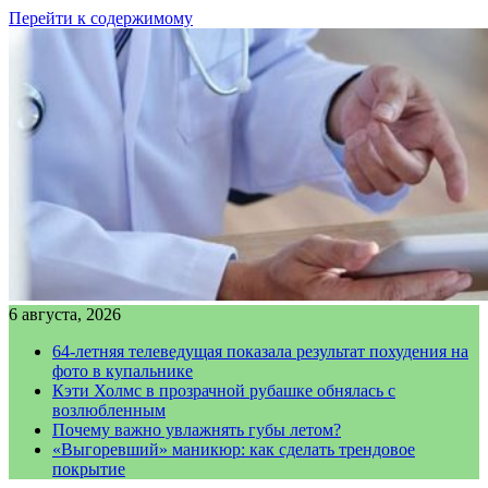
Перейти к содержимому
6 августа, 2026
64-летняя телеведущая показала результат похудения на
фото в купальнике
Кэти Холмс в прозрачной рубашке обнялась с
возлюбленным
Почему важно увлажнять губы летом?
«Выгоревший» маникюр: как сделать трендовое
покрытие