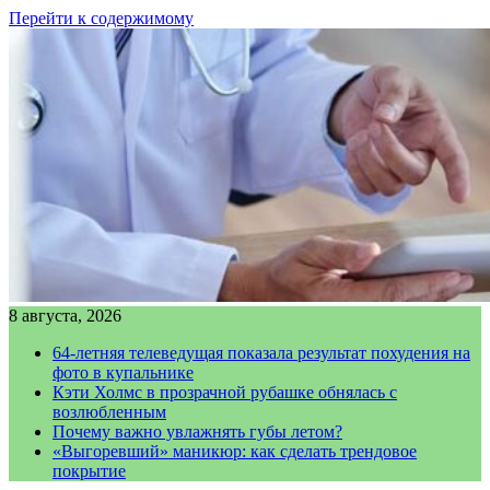
Перейти к содержимому
8 августа, 2026
64-летняя телеведущая показала результат похудения на
фото в купальнике
Кэти Холмс в прозрачной рубашке обнялась с
возлюбленным
Почему важно увлажнять губы летом?
«Выгоревший» маникюр: как сделать трендовое
покрытие