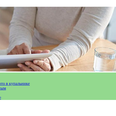
ото в купальнике
ным
е