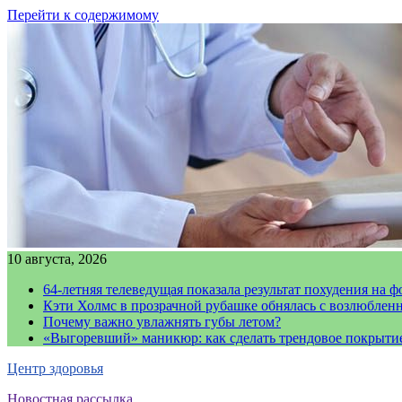
Перейти к содержимому
10 августа, 2026
64-летняя телеведущая показала результат похудения на ф
Кэти Холмс в прозрачной рубашке обнялась с возлюблен
Почему важно увлажнять губы летом?
«Выгоревший» маникюр: как сделать трендовое покрыти
Центр здоровья
Новостная рассылка