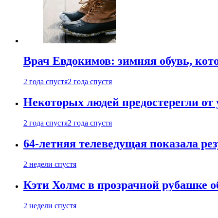
Врач Евдокимов: зимняя обувь, кото
2 года спустя
2 года спустя
Некоторых людей предостерегли от 
2 года спустя
2 года спустя
64-летняя телеведущая показала рез
2 недели спустя
Кэти Холмс в прозрачной рубашке 
2 недели спустя