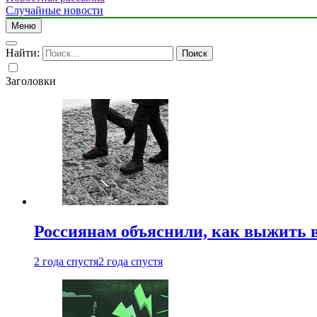
Случайные новости
Меню
Найти:
Заголовки
Россиянам объяснили, как выжить в
2 года спустя
2 года спустя