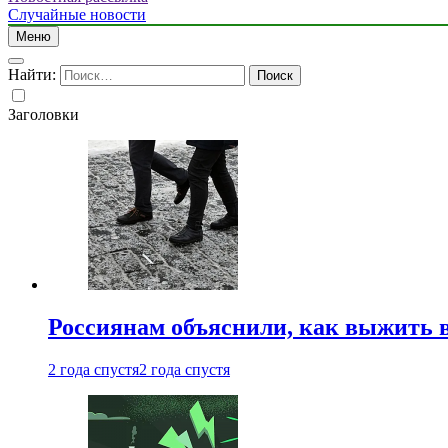
Случайные новости
Меню
Найти:
Заголовки
Россиянам объяснили, как выжить в
2 года спустя
2 года спустя