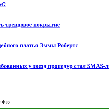
м?
ь трендовое покрытие
ебного платья Эммы Робертс
ебованных у звезд процедур стал SMAS-
осферу