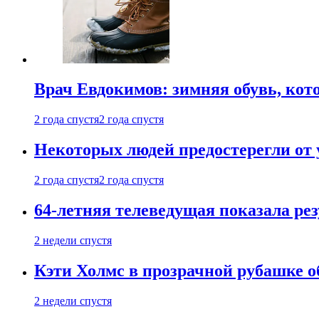
Врач Евдокимов: зимняя обувь, кото
2 года спустя
2 года спустя
Некоторых людей предостерегли от 
2 года спустя
2 года спустя
64-летняя телеведущая показала рез
2 недели спустя
Кэти Холмс в прозрачной рубашке 
2 недели спустя