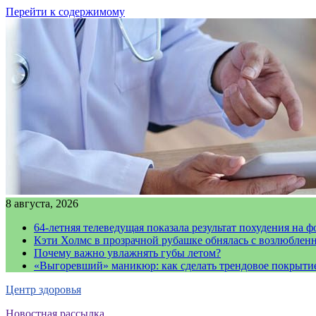
Перейти к содержимому
8 августа, 2026
64-летняя телеведущая показала результат похудения на ф
Кэти Холмс в прозрачной рубашке обнялась с возлюблен
Почему важно увлажнять губы летом?
«Выгоревший» маникюр: как сделать трендовое покрыти
Центр здоровья
Новостная рассылка