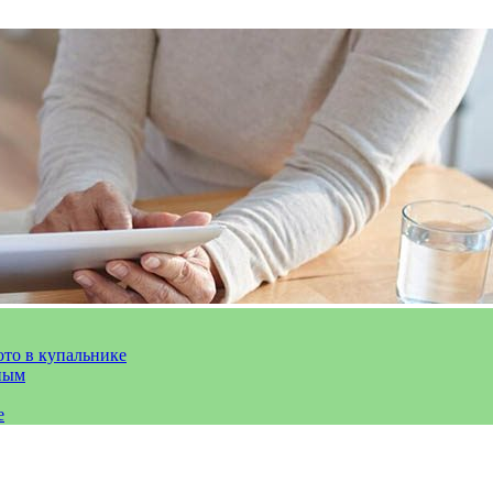
ото в купальнике
ным
е