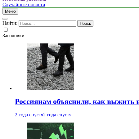
Случайные новости
Меню
Найти:
Заголовки
Россиянам объяснили, как выжить в
2 года спустя
2 года спустя