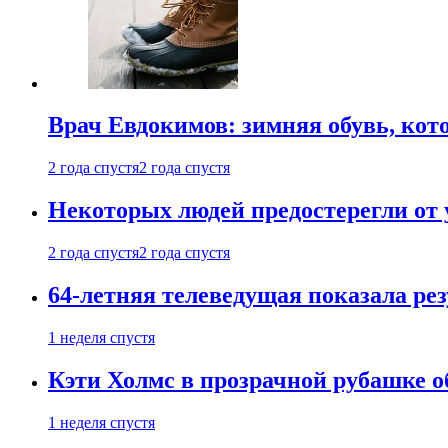
Врач Евдокимов: зимняя обувь, кото
2 года спустя
2 года спустя
Некоторых людей предостерегли от 
2 года спустя
2 года спустя
64-летняя телеведущая показала рез
1 неделя спустя
Кэти Холмс в прозрачной рубашке 
1 неделя спустя