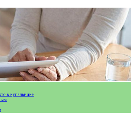
ото в купальнике
ным
е