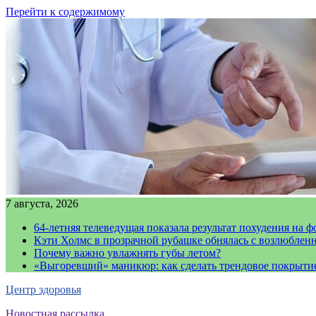
Перейти к содержимому
7 августа, 2026
64-летняя телеведущая показала результат похудения на ф
Кэти Холмс в прозрачной рубашке обнялась с возлюблен
Почему важно увлажнять губы летом?
«Выгоревший» маникюр: как сделать трендовое покрыти
Центр здоровья
Новостная рассылка