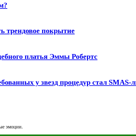
м?
ь трендовое покрытие
ебного платья Эммы Робертс
ебованных у звезд процедур стал SMAS-
вые эмоции.