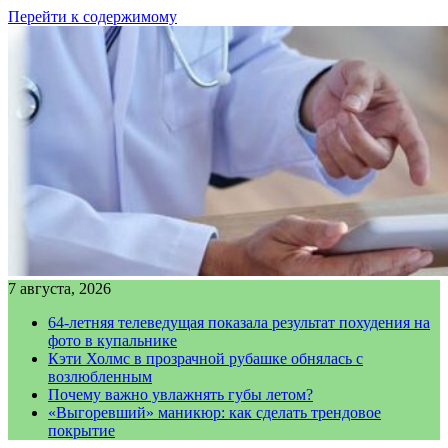
Перейти к содержимому
7 августа, 2026
64-летняя телеведущая показала результат похудения на
фото в купальнике
Кэти Холмс в прозрачной рубашке обнялась с
возлюбленным
Почему важно увлажнять губы летом?
«Выгоревший» маникюр: как сделать трендовое
покрытие