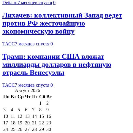
Deita.ru
7 месяцев спустя
0
Лихачев: коллективный Запад ведет
против РФ жесточайшую
экономическую войну
ТАСС
7 месяцев спустя
0
Трамп: компании США вложат
миллиарды долларов в нефтяную
отрасль Венесуэлы
ТАСС
7 месяцев спустя
0
Август 2026
Пн
Вт
Ср
Чт
Пт
Сб
Вс
1
2
3
4
5
6
7
8
9
10
11
12
13
14
15
16
17
18
19
20
21
22
23
24
25
26
27
28
29
30