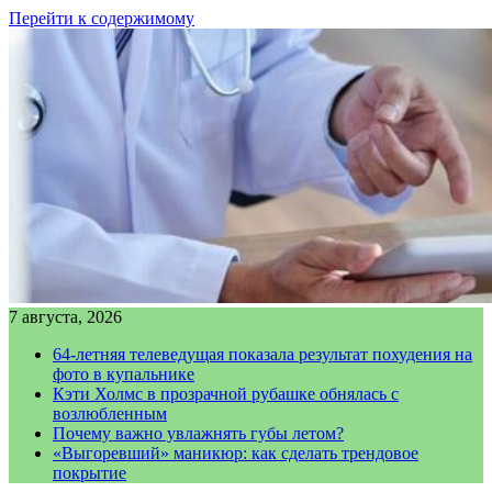
Перейти к содержимому
7 августа, 2026
64-летняя телеведущая показала результат похудения на
фото в купальнике
Кэти Холмс в прозрачной рубашке обнялась с
возлюбленным
Почему важно увлажнять губы летом?
«Выгоревший» маникюр: как сделать трендовое
покрытие