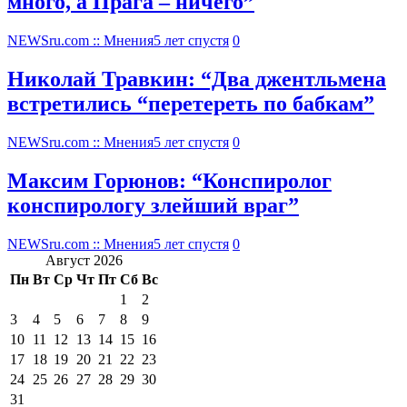
много, а Прага – ничего”
NEWSru.com :: Мнения
5 лет спустя
0
Николай Травкин: “Два джентльмена
встретились “перетереть по бабкам”
NEWSru.com :: Мнения
5 лет спустя
0
Максим Горюнов: “Конспиролог
конспирологу злейший враг”
NEWSru.com :: Мнения
5 лет спустя
0
Август 2026
Пн
Вт
Ср
Чт
Пт
Сб
Вс
1
2
3
4
5
6
7
8
9
10
11
12
13
14
15
16
17
18
19
20
21
22
23
24
25
26
27
28
29
30
31