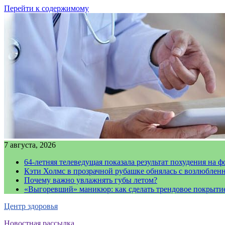
Перейти к содержимому
7 августа, 2026
64-летняя телеведущая показала результат похудения на ф
Кэти Холмс в прозрачной рубашке обнялась с возлюблен
Почему важно увлажнять губы летом?
«Выгоревший» маникюр: как сделать трендовое покрыти
Центр здоровья
Новостная рассылка