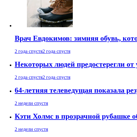
Врач Евдокимов: зимняя обувь, кото
2 года спустя
2 года спустя
Некоторых людей предостерегли от 
2 года спустя
2 года спустя
64-летняя телеведущая показала рез
2 недели спустя
Кэти Холмс в прозрачной рубашке 
2 недели спустя