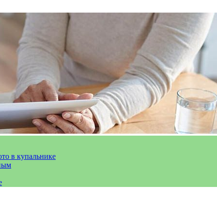
ото в купальнике
ным
е