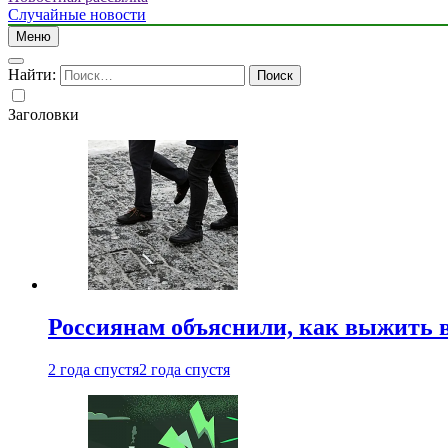
Случайные новости
Меню
Найти:
Заголовки
Россиянам объяснили, как выжить в
2 года спустя
2 года спустя