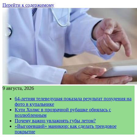
Перейти к содержимому
9 августа, 2026
64-летняя телеведущая показала результат похудения на
фото в купальнике
Кэти Холмс в прозрачной рубашке обнялась с
возлюбленным
Почему важно увлажнять губы летом?
«Выгоревший» маникюр: как сделать трендовое
покрытие