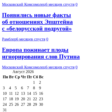
Московский Комсомолец
6 месяцев спустя
0
Появились новые факты
об отношениях Эпштейна
с «белорусской подругой»
Рамблер
6 месяцев спустя
0
Европа пожинает плоды
игнорирования слов Путина
Московский Комсомолец
6 месяцев спустя
0
Август 2026
Пн
Вт
Ср
Чт
Пт
Сб
Вс
1
2
3
4
5
6
7
8
9
10
11
12
13
14
15
16
17
18
19
20
21
22
23
24
25
26
27
28
29
30
31