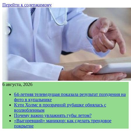
Перейти к содержимому
6 августа, 2026
64-летняя телеведущая показала результат похудения на
фото в купальнике
Кэти Холмс в прозрачной рубашке обнялась с
возлюбленным
Почему важно увлажнять губы летом?
«Выгоревший» маникюр: как сделать трендовое
покрытие