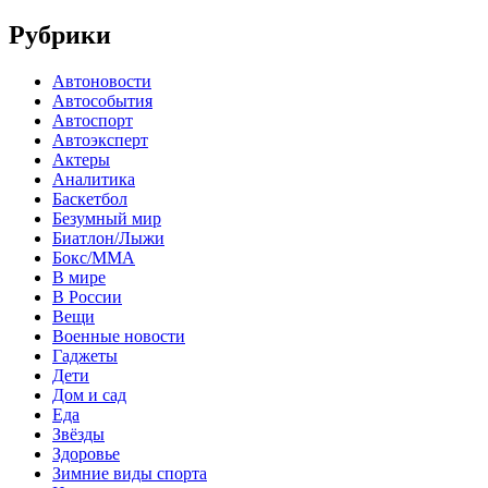
Рубрики
Автоновости
Автособытия
Автоспорт
Автоэксперт
Актеры
Аналитика
Баскетбол
Безумный мир
Биатлон/Лыжи
Бокс/MMA
В мире
В России
Вещи
Военные новости
Гаджеты
Дети
Дом и сад
Еда
Звёзды
Здоровье
Зимние виды спорта