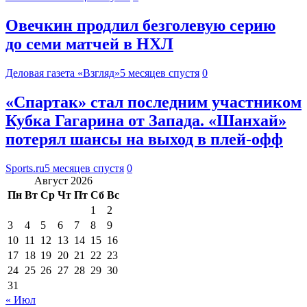
Овечкин продлил безголевую серию
до семи матчей в НХЛ
Деловая газета «Взгляд»
5 месяцев спустя
0
«Спартак» стал последним участником
Кубка Гагарина от Запада. «Шанхай»
потерял шансы на выход в плей-офф
Sports.ru
5 месяцев спустя
0
Август 2026
Пн
Вт
Ср
Чт
Пт
Сб
Вс
1
2
3
4
5
6
7
8
9
10
11
12
13
14
15
16
17
18
19
20
21
22
23
24
25
26
27
28
29
30
31
« Июл