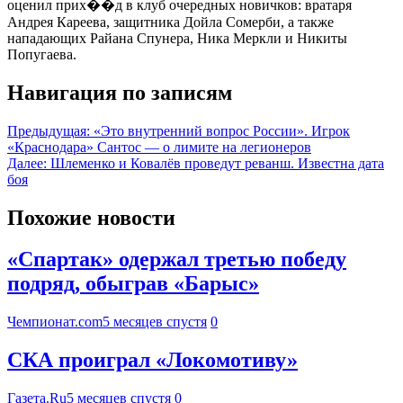
оценил прих��д в клуб очередных новичков: вратаря
Андрея Кареева, защитника Дойла Сомерби, а также
нападающих Райана Спунера, Ника Меркли и Никиты
Попугаева.
Навигация по записям
Предыдущая:
«Это внутренний вопрос России». Игрок
«Краснодара» Сантос — о лимите на легионеров
Далее:
Шлеменко и Ковалёв проведут реванш. Известна дата
боя
Похожие новости
«Спартак» одержал третью победу
подряд, обыграв «Барыс»
Чемпионат.com
5 месяцев спустя
0
СКА проиграл «Локомотиву»
Газета.Ru
5 месяцев спустя
0