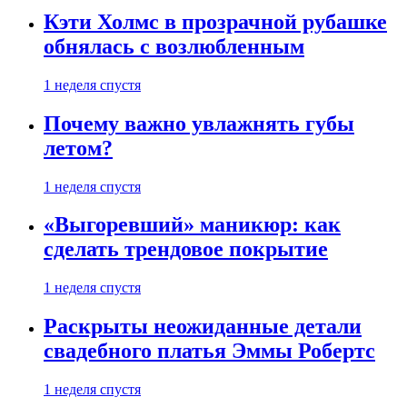
Кэти Холмс в прозрачной рубашке
обнялась с возлюбленным
1 неделя спустя
Почему важно увлажнять губы
летом?
1 неделя спустя
«Выгоревший» маникюр: как
сделать трендовое покрытие
1 неделя спустя
Раскрыты неожиданные детали
свадебного платья Эммы Робертс
1 неделя спустя