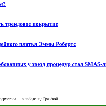
м?
ь трендовое покрытие
ебного платья Эммы Робертс
ебованных у звезд процедур стал SMAS-
удерметова — о победе над Грачёвой