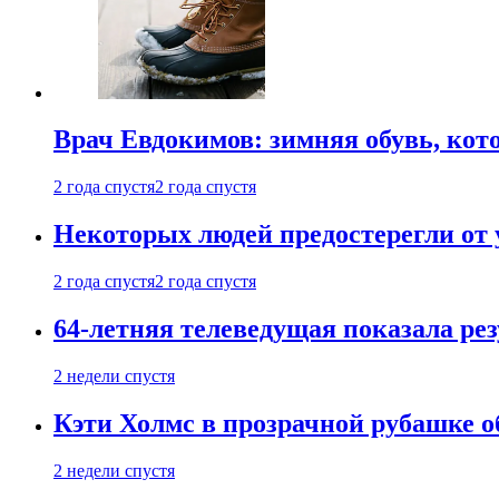
Врач Евдокимов: зимняя обувь, кото
2 года спустя
2 года спустя
Некоторых людей предостерегли от 
2 года спустя
2 года спустя
64-летняя телеведущая показала рез
2 недели спустя
Кэти Холмс в прозрачной рубашке 
2 недели спустя