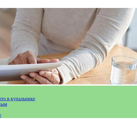
ото в купальнике
ным
е