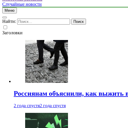
Случайные новости
Меню
Найти:
Заголовки
Россиянам объяснили, как выжить в
2 года спустя
2 года спустя