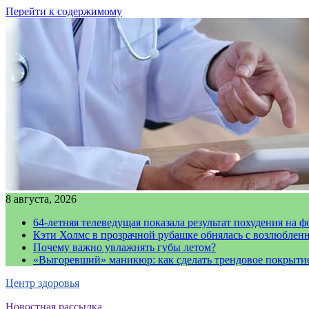
Перейти к содержимому
8 августа, 2026
64-летняя телеведущая показала результат похудения на ф
Кэти Холмс в прозрачной рубашке обнялась с возлюблен
Почему важно увлажнять губы летом?
«Выгоревший» маникюр: как сделать трендовое покрыти
Центр здоровья
Новостная рассылка