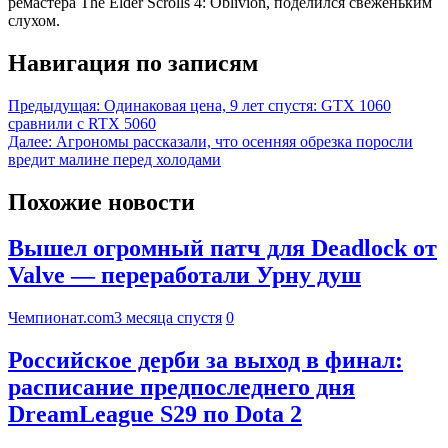
ремастера The Elder Scrolls 4: Oblivion, поделился свеженьким
слухом.
Навигация по записям
Предыдущая:
Одинаковая цена, 9 лет спустя: GTX 1060
сравнили с RTX 5060
Далее:
Агрономы рассказали, что осенняя обрезка поросли
вредит малине перед холодами
Похожие новости
Вышел огромный патч для Deadlock от
Valve — переработали Урну душ
Чемпионат.com
3 месяца спустя
0
Российское дерби за выход в финал:
расписание предпоследнего дня
DreamLeague S29 по Dota 2