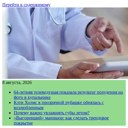
Перейти к содержимому
8 августа, 2026
64-летняя телеведущая показала результат похудения на
фото в купальнике
Кэти Холмс в прозрачной рубашке обнялась с
возлюбленным
Почему важно увлажнять губы летом?
«Выгоревший» маникюр: как сделать трендовое
покрытие