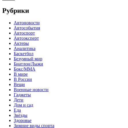
Рубрики
Автоновости
Автособытия
Автоспорт
Автоэксперт
Актеры
Аналитика
Баскетбол
Безумный мир
Биатлон/Лыжи
Бокс/MMA
В мире
В России
Вещи
Военные новости
Гаджеты
Дети
Дом и сад
Еда
Звёзды
Здоровье
Зимние виды спорта