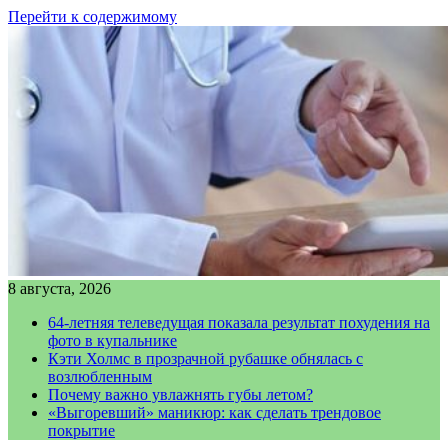
Перейти к содержимому
8 августа, 2026
64-летняя телеведущая показала результат похудения на
фото в купальнике
Кэти Холмс в прозрачной рубашке обнялась с
возлюбленным
Почему важно увлажнять губы летом?
«Выгоревший» маникюр: как сделать трендовое
покрытие