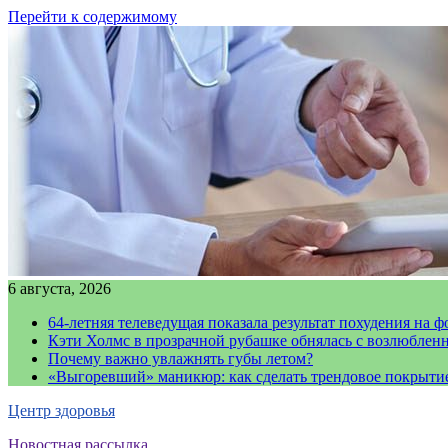
Перейти к содержимому
6 августа, 2026
64-летняя телеведущая показала результат похудения на ф
Кэти Холмс в прозрачной рубашке обнялась с возлюблен
Почему важно увлажнять губы летом?
«Выгоревший» маникюр: как сделать трендовое покрыти
Центр здоровья
Новостная рассылка