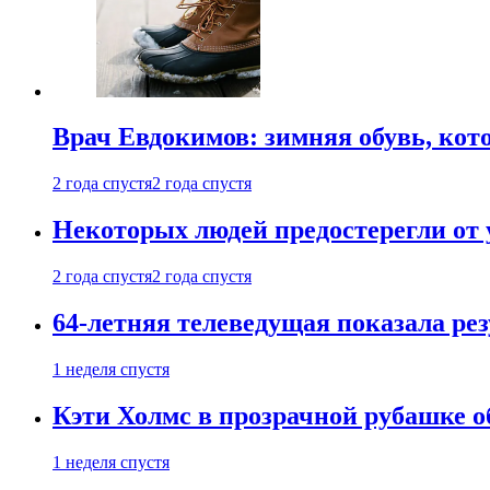
Врач Евдокимов: зимняя обувь, кото
2 года спустя
2 года спустя
Некоторых людей предостерегли от 
2 года спустя
2 года спустя
64-летняя телеведущая показала рез
1 неделя спустя
Кэти Холмс в прозрачной рубашке 
1 неделя спустя