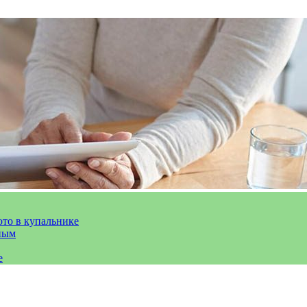
ото в купальнике
ным
е