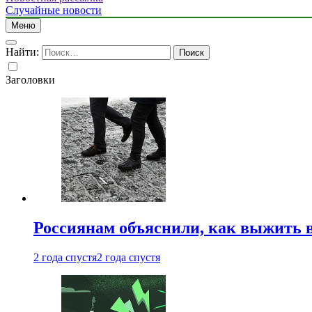
Случайные новости
Меню
Найти:
Заголовки
Россиянам объяснили, как выжить в
2 года спустя
2 года спустя