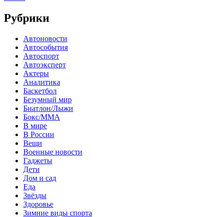
Рубрики
Автоновости
Автособытия
Автоспорт
Автоэксперт
Актеры
Аналитика
Баскетбол
Безумный мир
Биатлон/Лыжи
Бокс/MMA
В мире
В России
Вещи
Военные новости
Гаджеты
Дети
Дом и сад
Еда
Звёзды
Здоровье
Зимние виды спорта