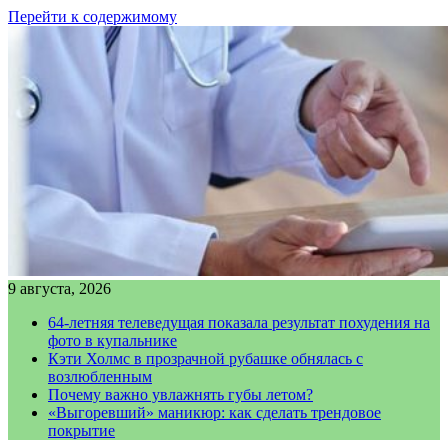
Перейти к содержимому
9 августа, 2026
64-летняя телеведущая показала результат похудения на
фото в купальнике
Кэти Холмс в прозрачной рубашке обнялась с
возлюбленным
Почему важно увлажнять губы летом?
«Выгоревший» маникюр: как сделать трендовое
покрытие