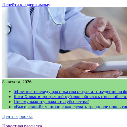
Перейти к содержимому
8 августа, 2026
64-летняя телеведущая показала результат похудения на ф
Кэти Холмс в прозрачной рубашке обнялась с возлюблен
Почему важно увлажнять губы летом?
«Выгоревший» маникюр: как сделать трендовое покрыти
Центр здоровья
Новостная рассылка