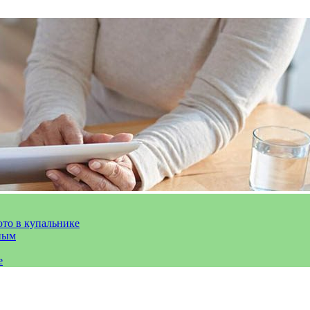
ото в купальнике
ным
е