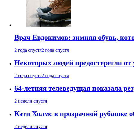
Врач Евдокимов: зимняя обувь, кото
2 года спустя
2 года спустя
Некоторых людей предостерегли от 
2 года спустя
2 года спустя
64-летняя телеведущая показала рез
2 недели спустя
Кэти Холмс в прозрачной рубашке 
2 недели спустя