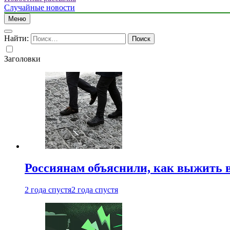
Случайные новости
Меню
Найти:
Заголовки
Россиянам объяснили, как выжить в
2 года спустя
2 года спустя