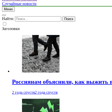
Случайные новости
Меню
Найти:
Заголовки
Россиянам объяснили, как выжить в
2 года спустя
2 года спустя