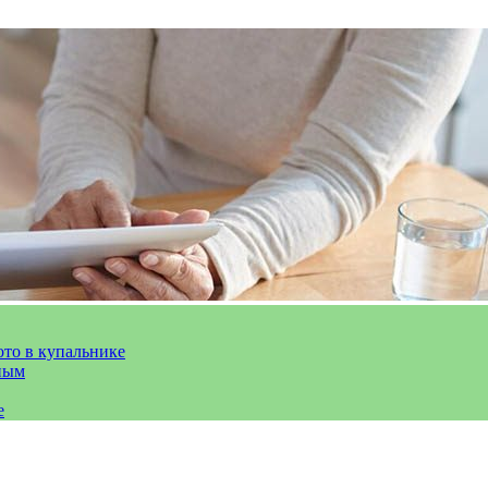
ото в купальнике
ным
е