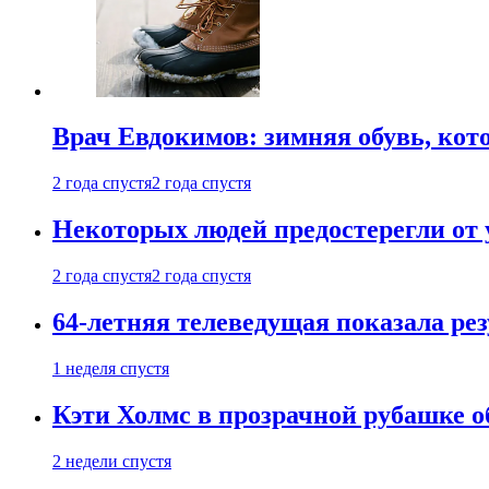
Врач Евдокимов: зимняя обувь, кото
2 года спустя
2 года спустя
Некоторых людей предостерегли от 
2 года спустя
2 года спустя
64-летняя телеведущая показала рез
1 неделя спустя
Кэти Холмс в прозрачной рубашке 
2 недели спустя