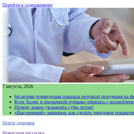
Перейти к содержимому
7 августа, 2026
64-летняя телеведущая показала результат похудения на ф
Кэти Холмс в прозрачной рубашке обнялась с возлюблен
Почему важно увлажнять губы летом?
«Выгоревший» маникюр: как сделать трендовое покрыти
Центр здоровья
Новостная рассылка