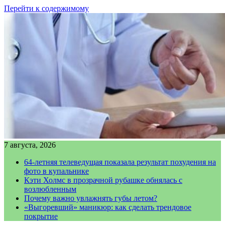
Перейти к содержимому
7 августа, 2026
64-летняя телеведущая показала результат похудения на
фото в купальнике
Кэти Холмс в прозрачной рубашке обнялась с
возлюбленным
Почему важно увлажнять губы летом?
«Выгоревший» маникюр: как сделать трендовое
покрытие