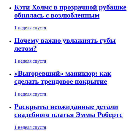
Кэти Холмс в прозрачной рубашке
обнялась с возлюбленным
1 неделя спустя
Почему важно увлажнять губы
летом?
1 неделя спустя
«Выгоревший» маникюр: как
сделать трендовое покрытие
1 неделя спустя
Раскрыты неожиданные детали
свадебного платья Эммы Робертс
1 неделя спустя