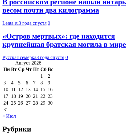
В российском регионе нашли янтарь
весом почти два килограмма
Lenta.ru
3 года спустя
0
«Остров мертвых»: где находится
крупнейшая братская могила в мире
Русская семерка
3 года спустя
0
Август 2026
Пн
Вт
Ср
Чт
Пт
Сб
Вс
1
2
3
4
5
6
7
8
9
10
11
12
13
14
15
16
17
18
19
20
21
22
23
24
25
26
27
28
29
30
31
« Июл
Рубрики