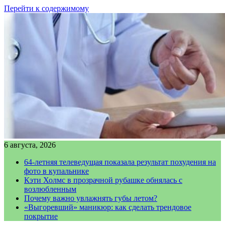
Перейти к содержимому
6 августа, 2026
64-летняя телеведущая показала результат похудения на
фото в купальнике
Кэти Холмс в прозрачной рубашке обнялась с
возлюбленным
Почему важно увлажнять губы летом?
«Выгоревший» маникюр: как сделать трендовое
покрытие