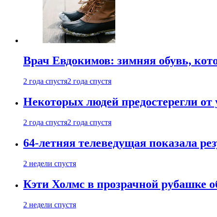
Врач Евдокимов: зимняя обувь, кото
2 года спустя
2 года спустя
Некоторых людей предостерегли от 
2 года спустя
2 года спустя
64-летняя телеведущая показала рез
2 недели спустя
Кэти Холмс в прозрачной рубашке 
2 недели спустя