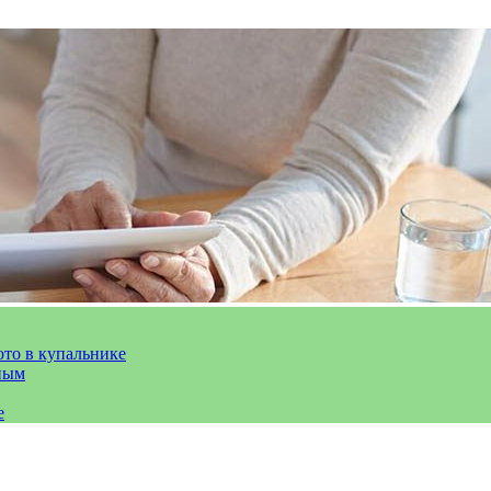
ото в купальнике
ным
е