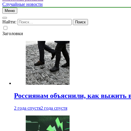
Случайные новости
Меню
Найти:
Заголовки
Россиянам объяснили, как выжить в
2 года спустя
2 года спустя