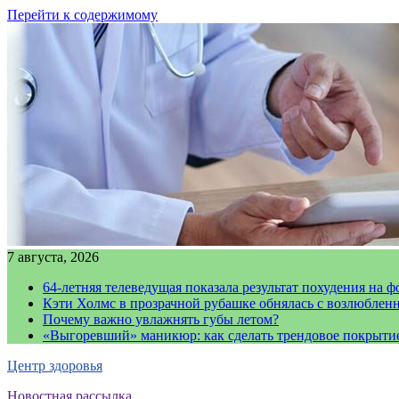
Перейти к содержимому
7 августа, 2026
64-летняя телеведущая показала результат похудения на ф
Кэти Холмс в прозрачной рубашке обнялась с возлюблен
Почему важно увлажнять губы летом?
«Выгоревший» маникюр: как сделать трендовое покрыти
Центр здоровья
Новостная рассылка