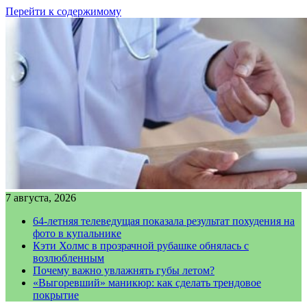
Перейти к содержимому
7 августа, 2026
64-летняя телеведущая показала результат похудения на
фото в купальнике
Кэти Холмс в прозрачной рубашке обнялась с
возлюбленным
Почему важно увлажнять губы летом?
«Выгоревший» маникюр: как сделать трендовое
покрытие