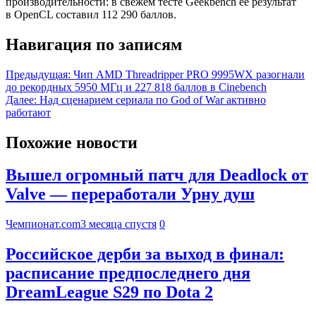
производительности: в свежем тесте Geekbench её результат
в OpenCL составил 112 290 баллов.
Навигация по записям
Предыдущая:
Чип AMD Threadripper PRO 9995WX разогнали
до рекордных 5950 МГц и 227 818 баллов в Cinebench
Далее:
Над сценарием сериала по God of War активно
работают
Похожие новости
Вышел огромный патч для Deadlock от
Valve — переработали Урну душ
Чемпионат.com
3 месяца спустя
0
Российское дерби за выход в финал:
расписание предпоследнего дня
DreamLeague S29 по Dota 2