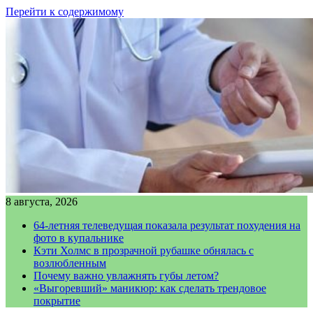
Перейти к содержимому
8 августа, 2026
64-летняя телеведущая показала результат похудения на
фото в купальнике
Кэти Холмс в прозрачной рубашке обнялась с
возлюбленным
Почему важно увлажнять губы летом?
«Выгоревший» маникюр: как сделать трендовое
покрытие