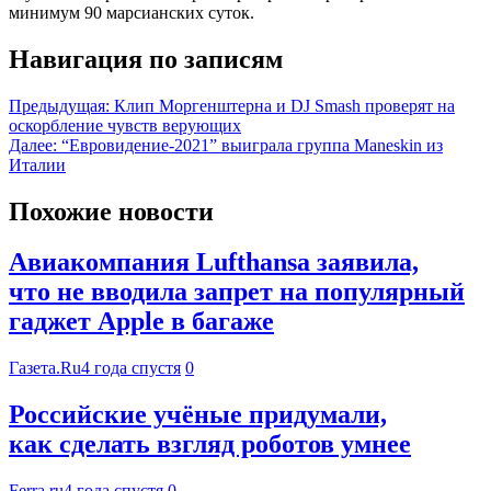
минимум 90 марсианских суток.
Навигация по записям
Предыдущая:
Клип Моргенштерна и DJ Smash проверят на
оскорбление чувств верующих
Далее:
“Евровидение-2021” выиграла группа Maneskin из
Италии
Похожие новости
Авиакомпания Lufthansa заявила,
что не вводила запрет на популярный
гаджет Apple в багаже
Газета.Ru
4 года спустя
0
Российские учёные придумали,
как сделать взгляд роботов умнее
Ferra.ru
4 года спустя
0