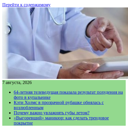
Перейти к содержимому
7 августа, 2026
64-летняя телеведущая показала результат похудения на
фото в купальнике
Кэти Холмс в прозрачной рубашке обнялась с
возлюбленным
Почему важно увлажнять губы летом?
«Выгоревший» маникюр: как сделать трендовое
покрытие