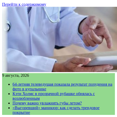
Перейти к содержимому
9 августа, 2026
64-летняя телеведущая показала результат похудения на
фото в купальнике
Кэти Холмс в прозрачной рубашке обнялась с
возлюбленным
Почему важно увлажнять губы летом?
«Выгоревший» маникюр: как сделать трендовое
покрытие