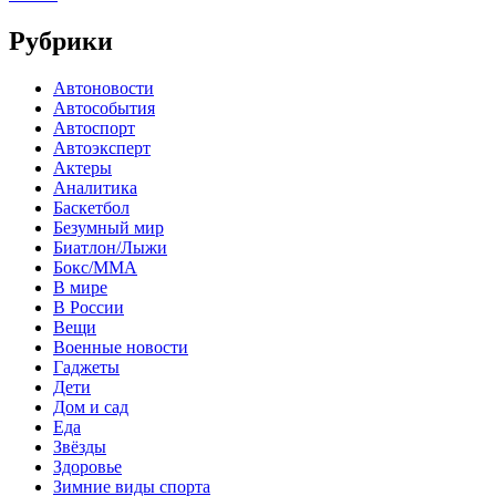
Рубрики
Автоновости
Автособытия
Автоспорт
Автоэксперт
Актеры
Аналитика
Баскетбол
Безумный мир
Биатлон/Лыжи
Бокс/MMA
В мире
В России
Вещи
Военные новости
Гаджеты
Дети
Дом и сад
Еда
Звёзды
Здоровье
Зимние виды спорта