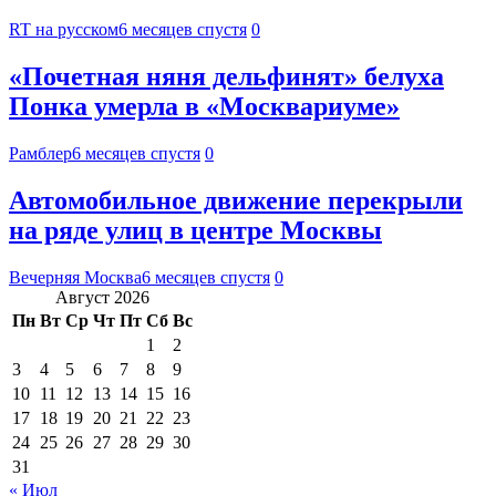
RT на русском
6 месяцев спустя
0
«Почетная няня дельфинят» белуха
Понка умерла в «Москвариуме»
Рамблер
6 месяцев спустя
0
Автомобильное движение перекрыли
на ряде улиц в центре Москвы
Вечерняя Москва
6 месяцев спустя
0
Август 2026
Пн
Вт
Ср
Чт
Пт
Сб
Вс
1
2
3
4
5
6
7
8
9
10
11
12
13
14
15
16
17
18
19
20
21
22
23
24
25
26
27
28
29
30
31
« Июл