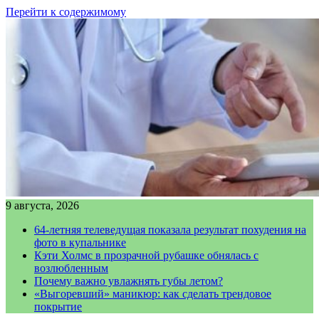
Перейти к содержимому
9 августа, 2026
64-летняя телеведущая показала результат похудения на
фото в купальнике
Кэти Холмс в прозрачной рубашке обнялась с
возлюбленным
Почему важно увлажнять губы летом?
«Выгоревший» маникюр: как сделать трендовое
покрытие