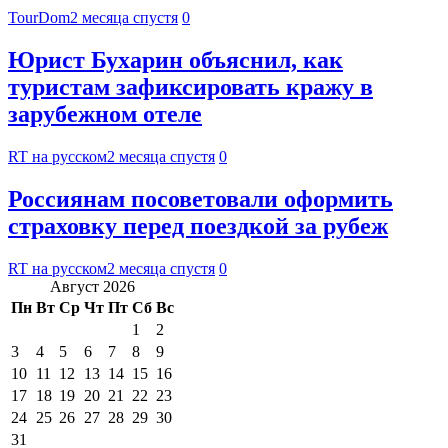
TourDom
2 месяца спустя
0
Юрист Бухарин объяснил, как
туристам зафиксировать кражу в
зарубежном отеле
RT на русском
2 месяца спустя
0
Россиянам посоветовали оформить
страховку перед поездкой за рубеж
RT на русском
2 месяца спустя
0
Август 2026
Пн
Вт
Ср
Чт
Пт
Сб
Вс
1
2
3
4
5
6
7
8
9
10
11
12
13
14
15
16
17
18
19
20
21
22
23
24
25
26
27
28
29
30
31